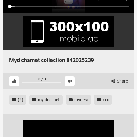
Myd chamet collection 842025239
0
/
0
Share
(2)
my desi.net
mydesi
xxx